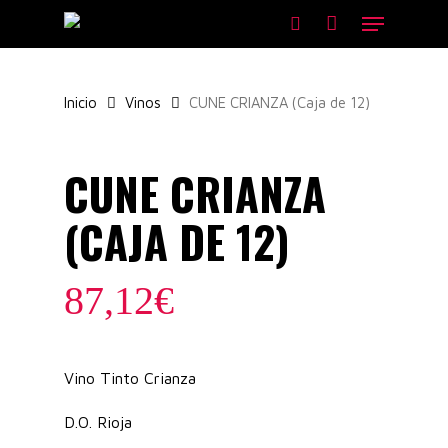
Skip
Menu
to
search
main
content
Inicio
Vinos
CUNE CRIANZA (Caja de 12)
CUNE CRIANZA
(CAJA DE 12)
87,12
€
Vino Tinto Crianza
D.O. Rioja