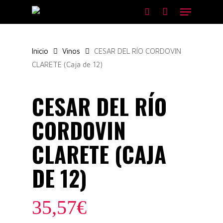
Skip
Menu
to
search
main
content
Inicio
Vinos
CESAR DEL RÍO CORDOVIN
CLARETE (Caja de 12)
CESAR DEL RÍO
CORDOVIN
CLARETE (CAJA
DE 12)
35,57
€