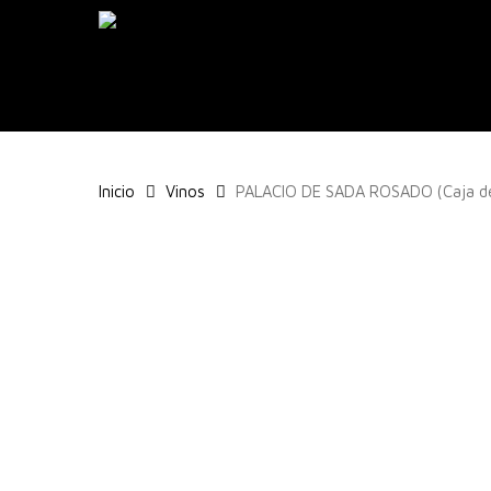
Skip
to
main
content
Inicio
Vinos
PALACIO DE SADA ROSADO (Caja d
Pulsa enter para buscar o ESC para cerrar