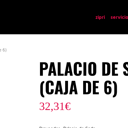
zipri
servici
e 6)
PALACIO DE
(CAJA DE 6)
32,31
€