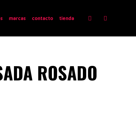
search
os
marcas
contacto
tienda
 SADA ROSADO