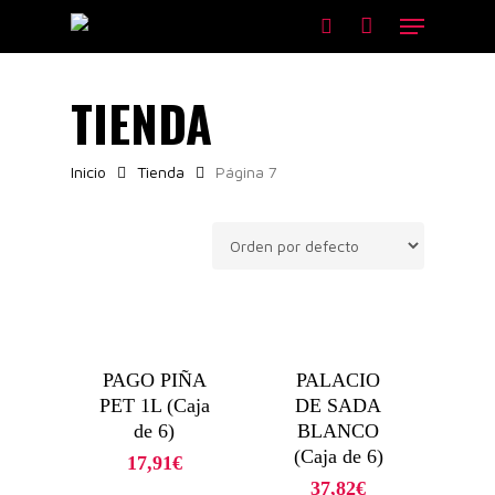
Skip
Menu
to
Close
search
main
Filters
content
TIENDA
Inicio
Tienda
Página 7
PAGO PIÑA
PALACIO
PET 1L (Caja
DE SADA
de 6)
BLANCO
(Caja de 6)
17,91
€
37,82
€