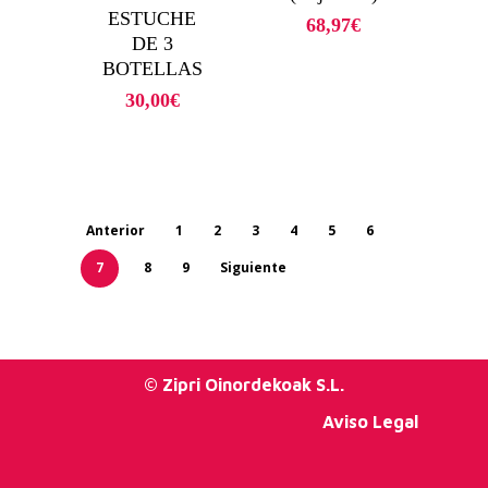
ESTUCHE
68,97
€
DE 3
BOTELLAS
30,00
€
Anterior
1
2
3
4
5
6
7
8
9
Siguiente
© Zipri Oinordekoak S.L.
Aviso Legal