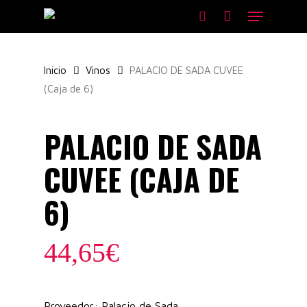
Skip
Menu
to
search
main
content
Inicio
Vinos
PALACIO DE SADA CUVEE
(Caja de 6)
PALACIO DE SADA
CUVEE (CAJA DE
6)
44,65
€
Proveedor: Palacio de Sada