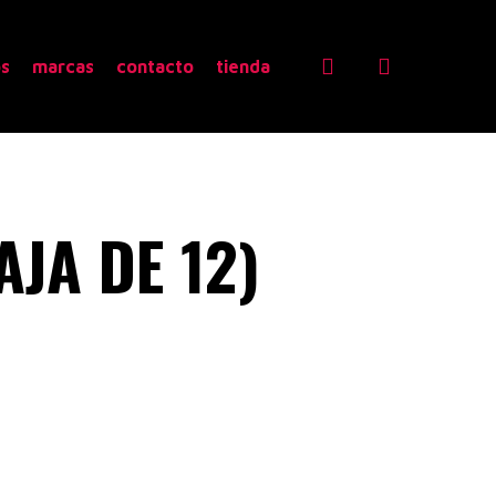
search
os
marcas
contacto
tienda
AJA DE 12)