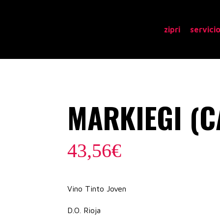
zipri
servici
MARKIEGI (C
43,56
€
Vino Tinto Joven
D.O. Rioja