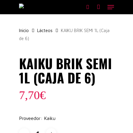
Skip
Menu
to
search
main
content
Inicio
Lácteos
KAIKU BRIK SEMI 1L (Caja
de 6)
KAIKU BRIK SEMI
1L (CAJA DE 6)
7,70
€
Proveedor: Kaiku