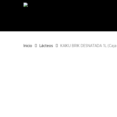
Skip
to
main
content
Inicio
Lácteos
KAIKU BRIK DESNATADA 1L (Caja 
Pulsa enter para buscar o ESC para cerrar