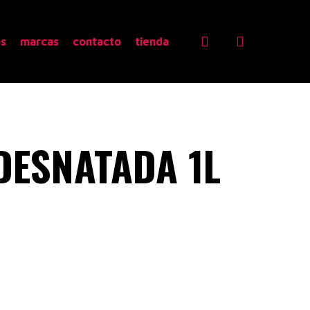
search
os
marcas
contacto
tienda
DESNATADA 1L