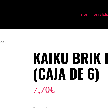
zipri
servici
de 6)
KAIKU BRIK 
(CAJA DE 6)
7,70
€