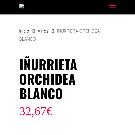
Skip
Menu
to
search
main
content
Inicio
Vinos
IÑURRIETA ORCHIDEA
BLANCO
IÑURRIETA
ORCHIDEA
BLANCO
32,67
€