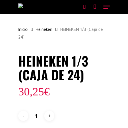
Skip
Menu
to
search
main
content
Inicio
Heineken
HEINEKEN 1/3 (Caja de
24)
HEINEKEN 1/3
(CAJA DE 24)
30,25
€