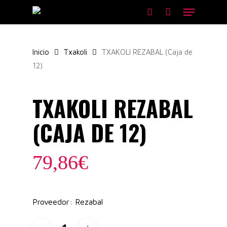
Skip
Menu
to
search
main
content
Inicio
Txakoli
TXAKOLI REZABAL (Caja de
12)
TXAKOLI REZABAL
(CAJA DE 12)
79,86
€
Proveedor: Rezabal