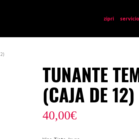
zipri
servici
2)
TUNANTE TE
(CAJA DE 12)
40,00
€