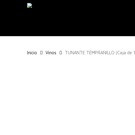
Skip
to
main
content
Inicio
Vinos
TUNANTE TEMPRANILLO (Caja de 1
Pulsa enter para buscar o ESC para cerrar