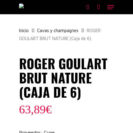
Skip
Menu
to
search
main
content
Inicio
Cavas y champagnes
ROGER
GOULART BRUT NATURE (Caja de 6)
ROGER GOULART
BRUT NATURE
(CAJA DE 6)
63,89
€
Proveedor: Cvne